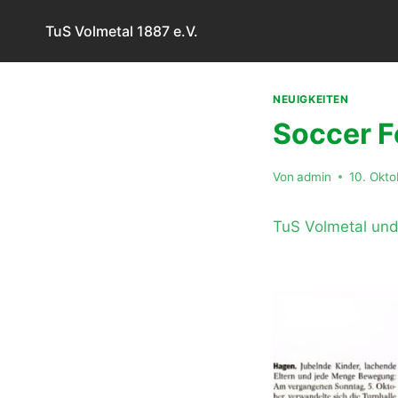
Zum
TuS Volmetal 1887 e.V.
Inhalt
springen
NEUIGKEITEN
Soccer F
Von
admin
10. Okt
TuS Volmetal und