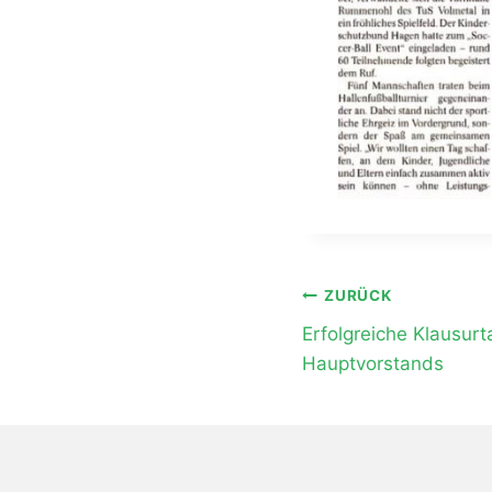
Beitragsnavi
ZURÜCK
Erfolgreiche Klausur
Hauptvorstands