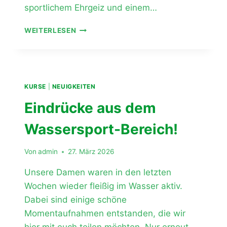
sportlichem Ehrgeiz und einem…
DANKE
WEITERLESEN
FÜR
VIELE
JAHRE
VOLLEYBALL
BEIM
KURSE
|
NEUIGKEITEN
TUS
VOLMETAL
Eindrücke aus dem
!
Wassersport-Bereich!
Von
admin
27. März 2026
Unsere Damen waren in den letzten
Wochen wieder fleißig im Wasser aktiv.
Dabei sind einige schöne
Momentaufnahmen entstanden, die wir