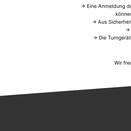
→ Eine Anmeldung des
können
→ Aus Sicherhei
→ 
→ Die Turngerät
Wir fr