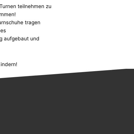
-Turnen teilnehmen zu
kommen!
urnschuhe tragen
des
ig aufgebaut und
indern!