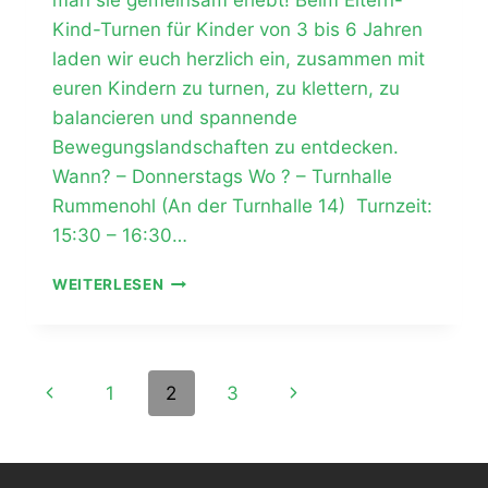
Kind-Turnen für Kinder von 3 bis 6 Jahren
laden wir euch herzlich ein, zusammen mit
euren Kindern zu turnen, zu klettern, zu
balancieren und spannende
Bewegungslandschaften zu entdecken.
Wann? – Donnerstags Wo ? – Turnhalle
Rummenohl (An der Turnhalle 14) Turnzeit:
15:30 – 16:30…
ELTERN-
WEITERLESEN
KIND-
TURNEN
–
GEMEINSAM
Seitennavigation
Vorherige
Nächste
1
2
3
IN
BEWEGUNG!
Seite
Seite